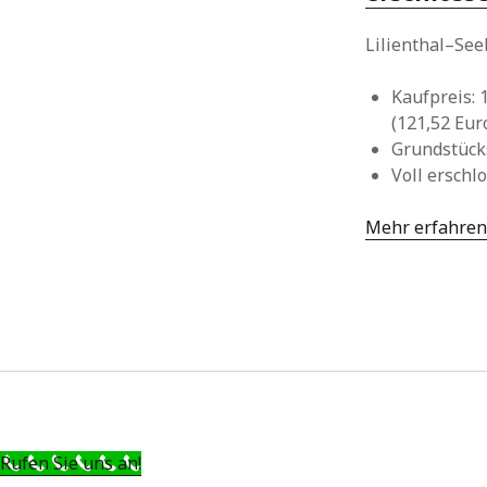
Lilienthal–Se
Kaufpreis: 
(121,52 Eur
Grundstücks
Voll erschl
Mehr erfahre
Rufen Sie uns an!