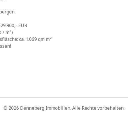
ebergen
129.900,- EUR
o / m²)
fläsche: ca. 1.069 qm m²
ossen!
n
© 2026 Denneberg Immobilien. Alle Rechte vorbehalten.