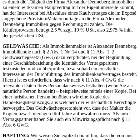
es durch die Tätigkeit der Firma Alexander Denneberg Immobilien
zu einem wirksamen Hauptvertrag mit der Eigentümerseite kommt,
hat der Interessent bei Abschluss eines Kaufvertrages die im Exposé
angegebene Provision/Maklercourtage an die Firma Alexander
Denneberg Immobilien gegen Rechnung zu zahlen. Die
Käuferprovision beträgt 2,5 % zzgl. 19 % USt., also 2,975 % inkl.
der gesetzlichen USt.
GELDWÄSCHE:
Als Immobilienmakler ist Alexander Denneberg
Immobiliendie nach § 2 Abs. 1 Nr. 14 und § 11 Abs. 1, 2
Geldwäschegesetz (GwG) dazu verpflichtet, bei der Begründung
einer Geschäftsbeziehung die Identität des Vertragspartners
festzustellen und zu überprüfen, bzw. sobald ein ernsthaftes
Interesse an der Durchführung des Immobilienkaufvertrages besteht.
Hierzu ist es erforderlich, dass wir nach § 11 Abs. 4 GwG die
relevanten Daten Ihres Personalausweises festhalten (wenn Sie als
natürliche Person handeln) – beispielsweise mittels einer Kopie. Bei
einer juristischen Person benötigen wir eine Kopie des
Handelsregisterauszugs, aus welchem der wirtschaftlich Berechtigte
hervorgeht. Das Geldwäschegesetz sieht vor, dass der Makler die
Kopien bzw. Unterlagen fünf Jahre aufbewahren muss. Als unser
Vertragspartner haben Sie auch ein Mitwirkungspflicht nach § 11
Abs. 6 GwG.
HAFTUNG:
Wir weisen Sie explizit darauf hin, dass die von uns