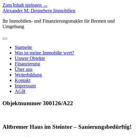
Zum Inhalt springen →
Alexander M. Denneberg Immobilien
Ihr Immobilien- und Finanzierungsmakler für Bremen und
Umgebung
Menü
öffnen
Startseite
Was ist meine Immobilie wert?
Unsere Objekte
Finanzierung
Über uns
Weiterbildung
Kontakt
Impressum
AGB
Objektnummer 300126/A22
Altbremer Haus im Steintor – Sanierungsbedürftig!