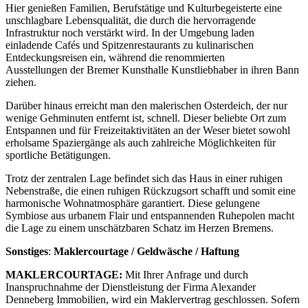
Hier genießen Familien, Berufstätige und Kulturbegeisterte eine
unschlagbare Lebensqualität, die durch die hervorragende
Infrastruktur noch verstärkt wird. In der Umgebung laden
einladende Cafés und Spitzenrestaurants zu kulinarischen
Entdeckungsreisen ein, während die renommierten
Ausstellungen der Bremer Kunsthalle Kunstliebhaber in ihren Bann
ziehen.
Darüber hinaus erreicht man den malerischen Osterdeich, der nur
wenige Gehminuten entfernt ist, schnell. Dieser beliebte Ort zum
Entspannen und für Freizeitaktivitäten an der Weser bietet sowohl
erholsame Spaziergänge als auch zahlreiche Möglichkeiten für
sportliche Betätigungen.
Trotz der zentralen Lage befindet sich das Haus in einer ruhigen
Nebenstraße, die einen ruhigen Rückzugsort schafft und somit eine
harmonische Wohnatmosphäre garantiert. Diese gelungene
Symbiose aus urbanem Flair und entspannenden Ruhepolen macht
die Lage zu einem unschätzbaren Schatz im Herzen Bremens.
Sonstiges
:
Maklercourtage / Geldwäsche / Haftung
MAKLERCOURTAGE:
Mit Ihrer Anfrage und durch
Inanspruchnahme der Dienstleistung der Firma Alexander
Denneberg Immobilien, wird ein Maklervertrag geschlossen. Sofern