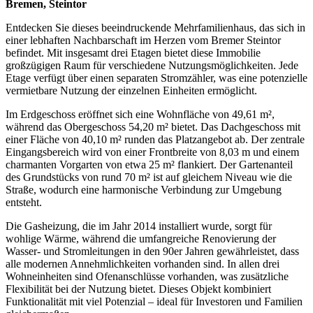
Bremen, Steintor
Entdecken Sie dieses beeindruckende Mehrfamilienhaus, das sich in
einer lebhaften Nachbarschaft im Herzen vom Bremer Steintor
befindet. Mit insgesamt drei Etagen bietet diese Immobilie
großzügigen Raum für verschiedene Nutzungsmöglichkeiten. Jede
Etage verfügt über einen separaten Stromzähler, was eine potenzielle
vermietbare Nutzung der einzelnen Einheiten ermöglicht.
Im Erdgeschoss eröffnet sich eine Wohnfläche von 49,61 m²,
während das Obergeschoss 54,20 m² bietet. Das Dachgeschoss mit
einer Fläche von 40,10 m² runden das Platzangebot ab. Der zentrale
Eingangsbereich wird von einer Frontbreite von 8,03 m und einem
charmanten Vorgarten von etwa 25 m² flankiert. Der Gartenanteil
des Grundstücks von rund 70 m² ist auf gleichem Niveau wie die
Straße, wodurch eine harmonische Verbindung zur Umgebung
entsteht.
Die Gasheizung, die im Jahr 2014 installiert wurde, sorgt für
wohlige Wärme, während die umfangreiche Renovierung der
Wasser- und Stromleitungen in den 90er Jahren gewährleistet, dass
alle modernen Annehmlichkeiten vorhanden sind. In allen drei
Wohneinheiten sind Ofenanschlüsse vorhanden, was zusätzliche
Flexibilität bei der Nutzung bietet. Dieses Objekt kombiniert
Funktionalität mit viel Potenzial – ideal für Investoren und Familien