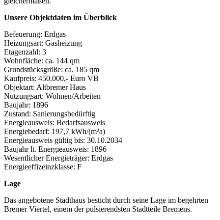
gleichermaßen.
Unsere Objektdaten im Überblick
Befeuerung: Erdgas
Heizungsart: Gasheizung
Etagenzahl: 3
Wohnfläche: ca. 144 qm
Grundstücksgröße: ca. 185 qm
Kaufpreis: 450.000,- Euro VB
Objektart: Altbremer Haus
Nutzungsart: Wohnen/Arbeiten
Baujahr: 1896
Zustand: Sanierungsbedürftig
Energieausweis: Bedarfsausweis
Energiebedarf: 197,7 kWh/(m²a)
Energieausweis gültig bis: 30.10.2034
Baujahr lt. Energieausweis: 1896
Wesentlicher Energieträger: Erdgas
Energieeffizeinzklasse: F
Lage
Das angebotene Stadthaus besticht durch seine Lage im begehrten
Bremer Viertel, einem der pulsierendsten Stadtteile Bremens.